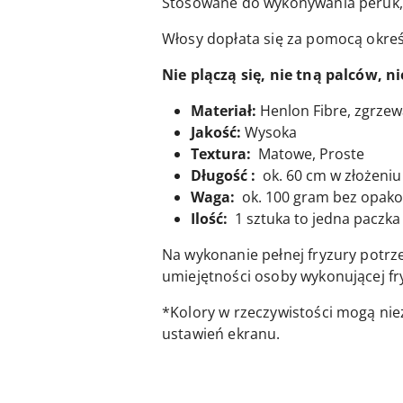
Stosowane do wykonywania peruk, r
Włosy dopłata się za pomocą okre
Nie plączą się, nie tną palców, 
Materiał:
Henlon Fibre, zgrze
Jakość:
Wysoka
Textura:
Matowe, Proste
Długość :
ok. 60 cm w złożeniu 
Waga:
ok. 100 gram bez opak
Ilość:
1 sztuka to jedna paczka 
Na wykonanie pełnej fryzury potrz
umiejętności osoby wykonującej fr
*Kolory w rzeczywistości mogą nie
ustawień ekranu.