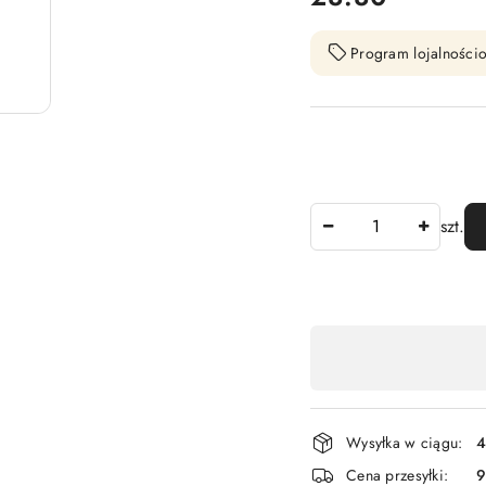
Program lojalnościo
Ilość
szt.
Dostępność
,
płatność
i
Wysyłka w ciągu:
4
dostawa
Cena przesyłki:
9