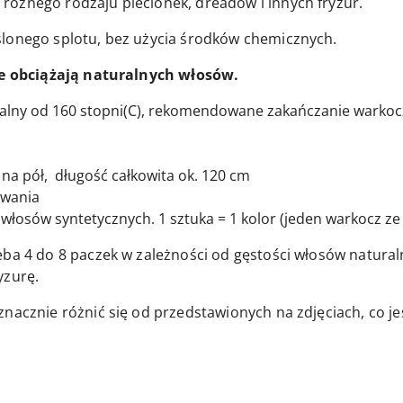
ożnego rodzaju plecionek, dreadów i innych fryzur.
ślonego splotu, bez użycia środków chemicznych.
nie obciążają naturalnych włosów.
walny od 160 stopni(C), rekomendowane zakańczanie warko
na pół, długość całkowita ok. 120 cm
owania
włosów syntetycznych. 1 sztuka = 1 kolor (jeden warkocz ze 
eba 4 do 8 paczek w zależności od gęstości włosów natura
yzurę.
znacznie różnić się od przedstawionych na zdjęciach, co j