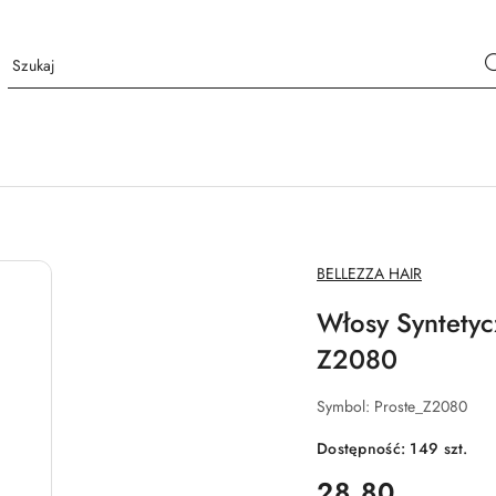
NAZWA
BELLEZZA HAIR
PRODUCENTA:
Włosy Syntety
Z2080
Symbol:
Proste_Z2080
Dostępność:
149
szt.
cena:
28.80