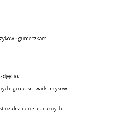
czyków - gumeczkami.
zdjęcia).
lnych, grubości warkoczyków i
est uzależnione od różnych