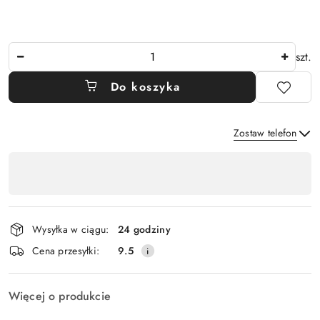
Ilość
szt.
Do koszyka
Zostaw telefon
Dostępność
,
Wyślij
płatność
i
Wysyłka w ciągu:
24 godziny
dostawa
Cena przesyłki:
9.5
Więcej o produkcie