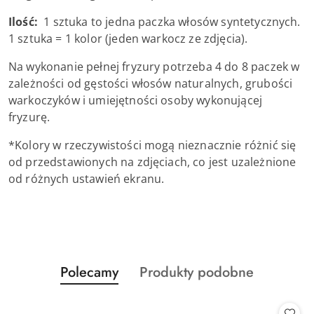
Ilość:
1 sztuka to jedna paczka włosów syntetycznych.
1 sztuka = 1 kolor (jeden warkocz ze zdjęcia).
Na wykonanie pełnej fryzury potrzeba 4 do 8 paczek w
zależności od gęstości włosów naturalnych, grubości
warkoczyków i umiejętności osoby wykonującej
fryzurę.
*Kolory w rzeczywistości mogą nieznacznie różnić się
od przedstawionych na zdjęciach, co jest uzależnione
od różnych ustawień ekranu.
Produkty
Produkty
Polecamy
Produkty podobne
Pomiń karuzelę produktów
o
o
statusie:
statusie: