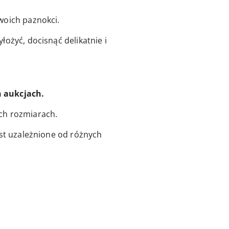
woich paznokci.
ożyć, docisnąć delikatnie i
h aukcjach.
ch rozmiarach.
est uzależnione od różnych