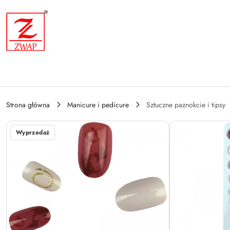
Przejdź do treści głównej
Przejdź do wyszukiwarki
Przejdź do moje konto
Przejdź do menu głównego
Przejdź do opisu produktu
Przejdź do stopki
Strona główna
Manicure i pedicure
Sztuczne paznokcie i tipsy
Wyprzedaż