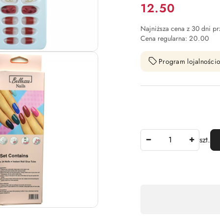
Cena:
12.50
Najniższa cena z 30 dni p
Cena regularna:
20.00
Program lojalnościo
Ilość
szt.
Dostępność
,