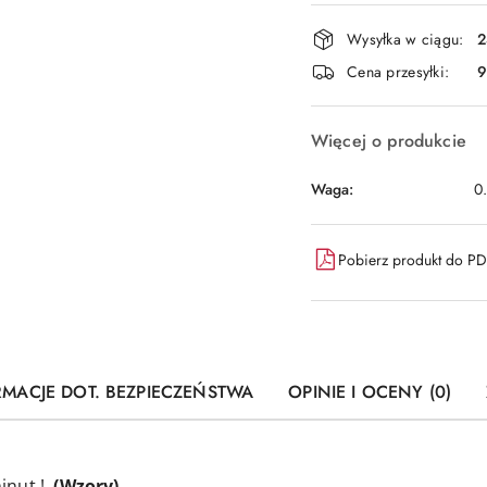
płatność
i
Wysyłka w ciągu:
2
dostawa
Cena przesyłki:
9
Więcej o produkcie
Waga:
0
Pobierz produkt do P
RMACJE DOT. BEZPIECZEŃSTWA
OPINIE I OCENY (0)
inut !
(Wzory)