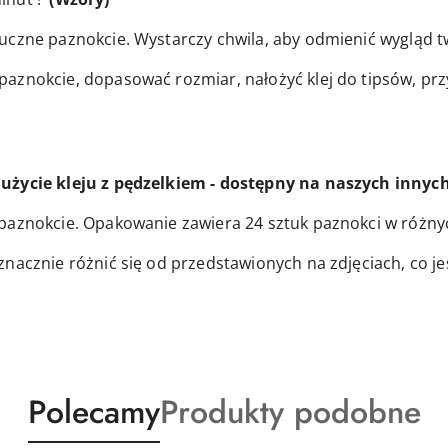
uczne paznokcie. Wystarczy chwila, aby odmienić wygląd t
znokcie, dopasować rozmiar, nałożyć klej do tipsów, przył
użycie kleju z pędzelkiem - dostępny na naszych innyc
paznokcie. Opakowanie zawiera 24 sztuk paznokci w różny
znacznie różnić się od przedstawionych na zdjęciach, co j
Produkty
Produkty
Polecamy
Produkty podobne