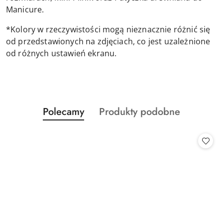
Manicure.
*Kolory w rzeczywistości mogą nieznacznie różnić się
od przedstawionych na zdjęciach, co jest uzależnione
od różnych ustawień ekranu.
Produkty
Produkty
Polecamy
Produkty podobne
Pomiń karuzelę produktów
o
o
statusie:
statusie: