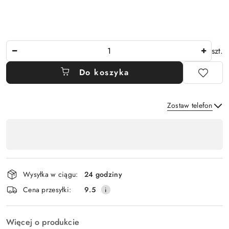
Ilość
szt.
Do koszyka
Zostaw telefon
Dostępność
,
Wyślij
płatność
i
Wysyłka w ciągu:
24 godziny
dostawa
Cena przesyłki:
9.5
Więcej o produkcie