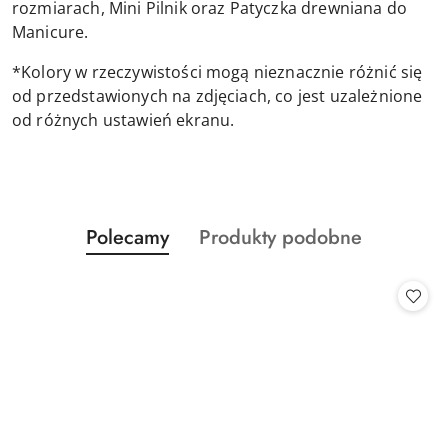
rozmiarach, Mini Pilnik oraz Patyczka drewniana do
Manicure.
*Kolory w rzeczywistości mogą nieznacznie różnić się
od przedstawionych na zdjęciach, co jest uzależnione
od różnych ustawień ekranu.
Produkty
Produkty
Polecamy
Produkty podobne
Pomiń karuzelę produktów
o
o
statusie:
statusie: