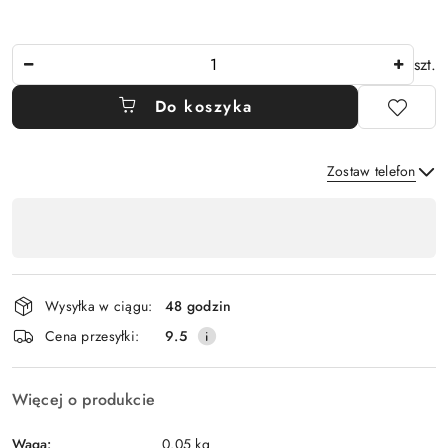
Ilość
szt.
Do koszyka
Zostaw telefon
Dostępność
,
Wyślij
płatność
i
Wysyłka w ciągu:
48 godzin
dostawa
Cena przesyłki:
9.5
Więcej o produkcie
Waga:
0.05 kg