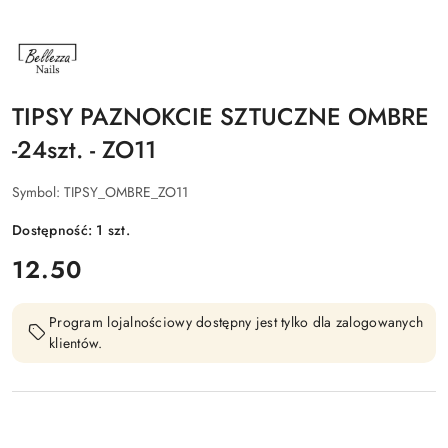
NAZWA
PRODUCENTA:
BELLEZZA
NAILS
TIPSY PAZNOKCIE SZTUCZNE OMBRE
-24szt. - ZO11
Symbol:
TIPSY_OMBRE_ZO11
Dostępność:
1
szt.
cena:
12.50
Program lojalnościowy dostępny jest tylko dla zalogowanych
klientów.