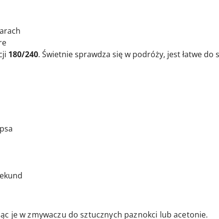
iarach
re
cji
180/240
. Świetnie sprawdza się w podróży, jest łatwe do
ipsa
 sekund
ąc je w zmywaczu do sztucznych paznokci lub acetonie.