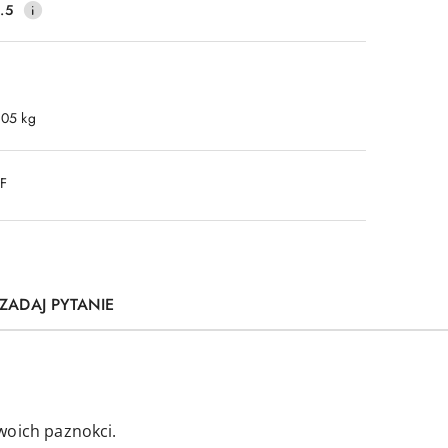
.5
.05 kg
DF
ZADAJ PYTANIE
woich paznokci.