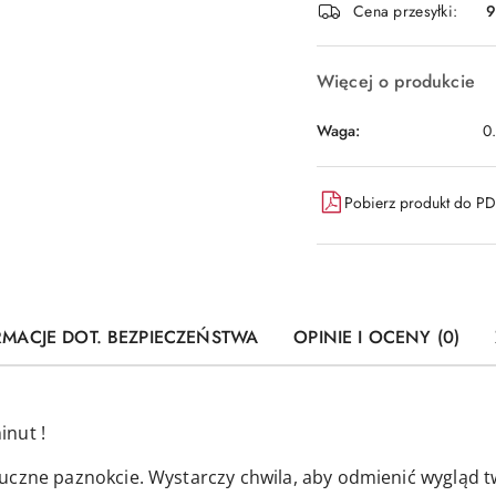
dostawa
Cena przesyłki:
9
Więcej o produkcie
Waga:
0
Pobierz produkt do P
RMACJE DOT. BEZPIECZEŃSTWA
OPINIE I OCENY (0)
inut !
uczne paznokcie. Wystarczy chwila, aby odmienić wygląd t