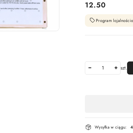
cena:
12.50
Program lojalnościo
Ilość
szt.
Dostępność
,
płatność
i
Wysyłka w ciągu:
4