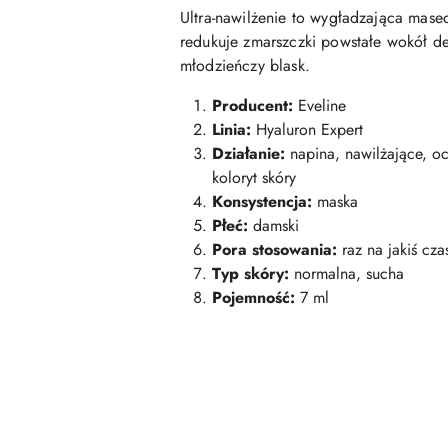
Ultra-nawilżenie to wygładzająca mase
redukuje zmarszczki powstałe wokół de
młodzieńczy blask.
Producent:
Eveline
Linia:
Hyaluron Expert
Działanie:
napina, nawilżające, o
koloryt skóry
Konsystencja:
maska
Płeć:
damski
Pora stosowania:
raz na jakiś cza
Typ skóry:
normalna, sucha
Pojemność:
7 ml