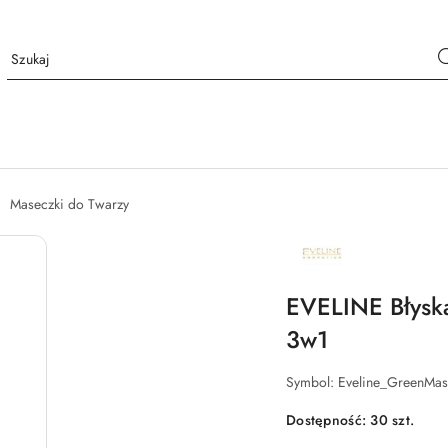
Maseczki do Twarzy
NAZWA
PRODUCENTA:
EVELINE
COSMETICS
EVELINE Błysk
3w1
Symbol:
Eveline_GreenMa
Dostępność:
30
szt.