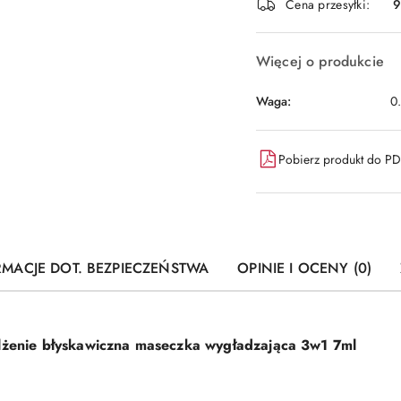
dostawa
Cena przesyłki:
9
Więcej o produkcie
Waga:
0
Pobierz produkt do P
RMACJE DOT. BEZPIECZEŃSTWA
OPINIE I OCENY (0)
ilżenie błyskawiczna maseczka wygładzająca 3w1 7ml