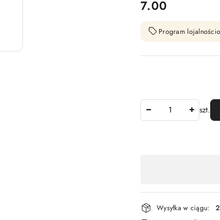
cena:
7.00
Program lojalnościo
Ilość
szt.
Dostępność
,
płatność
i
Wysyłka w ciągu:
2