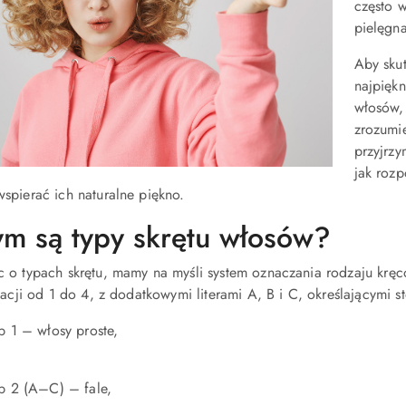
często w
pielęgna
Aby skut
najpiękn
włosów, 
zrozumi
przyjrzy
jak rozp
spierać ich naturalne piękno.
m są typy skrętu włosów?
 o typach skrętu, mamy na myśli system oznaczania rodzaju kręco
kacji od 1 do 4, z dodatkowymi literami A, B i C, określającymi 
p 1 – włosy proste,
p 2 (A–C) – fale,