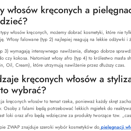
y włosów kręconych a pielęgnac
dzieć?
 typy włosów kręconych, możemy dobrać kosmetyki, które nie tylko
ę. Włosy falowane (typ 2) najlepiej reagują na lekkie odżywki i że
typ 3) wymagają intensywnego nawilżenia, dlatego dobrze sprawdza
o czy kokosa. Natomiast włosy afro (typ 4) to królestwo masła 
in, Oil, Cream), które utrzymują nawilżenie przez dłuższy czas.
zaje kręconych włosów a styliza
to wybrać?
acja kręconych włosów to temat rzeka, ponieważ każdy skręt zach
 Osoby z falami będą potrzebować lekkich mgiełek do reaktywacji 
ast loki oraz afro będą wdzięczne za produkty tworzące tzw. „cas
pie ZWAP znajduje szeroki wybór kosmetyków do
pielęgnacji w