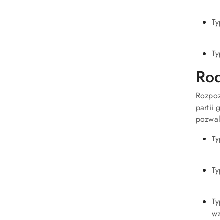
Ty
Ty
Rod
Rozpoz
partii 
pozwal
Ty
Ty
Ty
wz