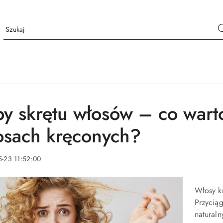
py skrętu włosów – co wart
osach kręconych?
-23 11:52:00
Włosy k
Przycią
natural