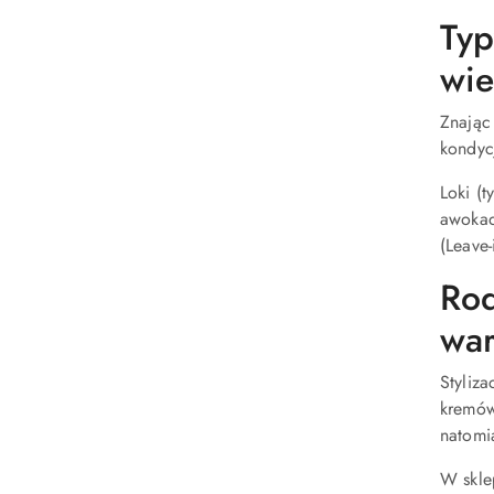
Typ
wie
Znając
kondycj
Loki (
awokad
(Leave-
Rod
war
Styliz
kremów.
natomi
W skle