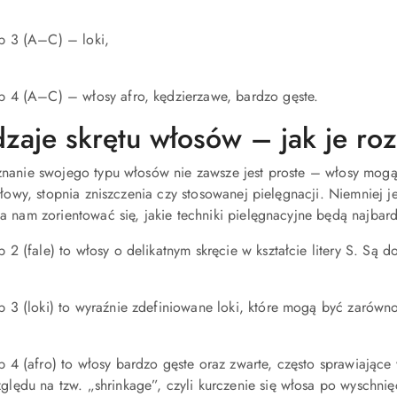
p 3 (A–C) – loki,
p 4 (A–C) – włosy afro, kędzierzawe, bardzo gęste.
zaje skrętu włosów – jak je ro
nanie swojego typu włosów nie zawsze jest proste – włosy mogą
głowy, stopnia zniszczenia czy stosowanej pielęgnacji. Niemniej 
a nam zorientować się, jakie techniki pielęgnacyjne będą najbard
p 2 (fale) to włosy o delikatnym skręcie w kształcie litery S. Są d
p 3 (loki) to wyraźnie zdefiniowane loki, które mogą być zarówno 
p 4 (afro) to włosy bardzo gęste oraz zwarte, często sprawiające 
ględu na tzw. „shrinkage”, czyli kurczenie się włosa po wyschnię