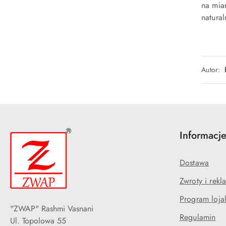
na mia
natura
Autor:
Informacj
Dostawa
Zwroty i rekl
Program loja
"ZWAP" Rashmi Vasnani
Regulamin
Ul. Topolowa 55