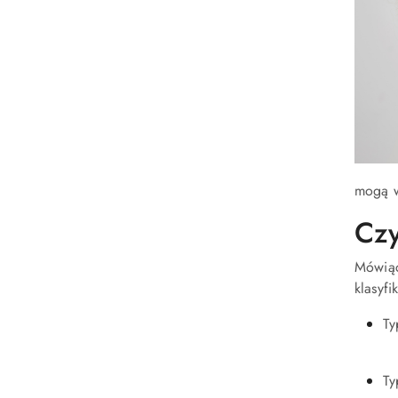
mogą w
Czy
Mówiąc
klasyfi
Ty
Ty