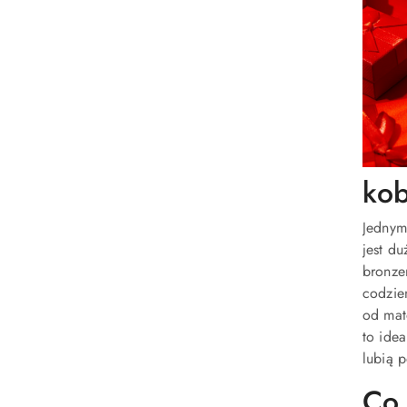
kob
Jednym
jest d
bronze
codzie
od mat
to ide
lubią 
Co 