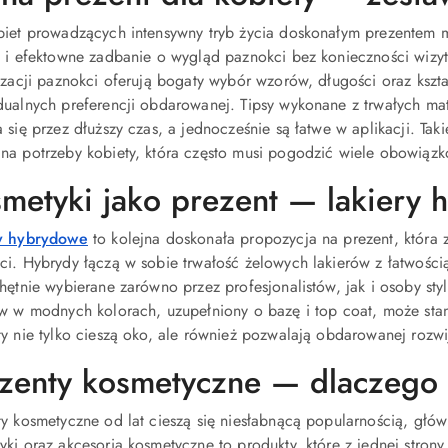
biet prowadzących intensywny tryb życia doskonałym prezentem 
e i efektowne zadbanie o wygląd paznokci bez konieczności wizy
lizacji paznokci oferują bogaty wybór wzorów, długości oraz ks
ualnych preferencji obdarowanej. Tipsy wykonane z trwałych mater
 się przez dłuższy czas, a jednocześnie są łatwe w aplikacji. Ta
na potrzeby kobiety, która często musi pogodzić wiele obowiązk
metyki jako prezent — lakiery
y hybrydowe
to kolejna doskonała propozycja na prezent, która
ci. Hybrydy łączą w sobie trwałość żelowych lakierów z łatwością
hętnie wybierane zarówno przez profesjonalistów, jak i osoby sty
ów w modnych kolorach, uzupełniony o bazę i top coat, może stan
ty nie tylko cieszą oko, ale również pozwalają obdarowanej rozwi
zenty kosmetyczne — dlaczego
y kosmetyczne od lat cieszą się niesłabnącą popularnością, główn
ki oraz akcesoria kosmetyczne to produkty, które z jednej strony 