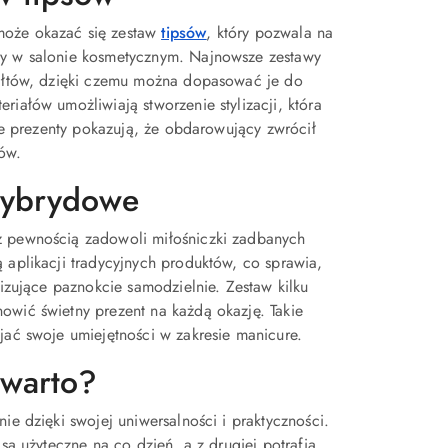
może okazać się zestaw
tipsów
, który pozwala na
ty w salonie kosmetycznym. Najnowsze zestawy
ztałtów, dzięki czemu można dopasować je do
iałów umożliwiają stworzenie stylizacji, która
kie prezenty pokazują, że obdarowujący zwrócił
ów.
 hybrydowe
 z pewnością zadowoli miłośniczki zadbanych
 aplikacji tradycyjnych produktów, co sprawia,
lizujące paznokcie samodzielnie. Zestaw kilku
owić świetny prezent na każdą okazję. Takie
jać swoje umiejętności w zakresie manicure.
 warto?
ie dzięki swojej uniwersalności i praktyczności.
są użyteczne na co dzień, a z drugiej potrafią