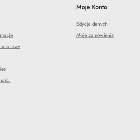
e
Moje Konto
Edycja danych
amacje
Moje zamówienia
lnościowy
ies
ności