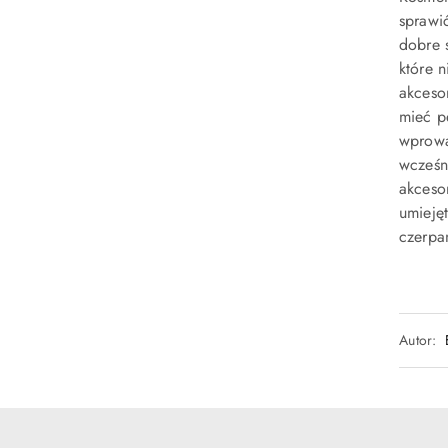
sprawi
dobre 
które n
akceso
mieć p
wprowa
wcześn
akceso
umieję
czerpa
Autor: