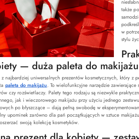
niesłabn
także p
samodzi
podkreśl
w potrz
stylu ży
Pra
iety — duża paleta do makijażu
 z najbardziej uniwersalnych prezentów kosmetycznych, który z 
uża
paleta do makijażu
. To wielofunkcyjne narzędzie zawierające
rów czy rozświetlaczy. Palety tego rodzaju są niezwykle praktyc
nnego, jak i wieczorowego makijażu przy użyciu jednego zestaw
owych po błyszczące – dają pełną swobodę w eksperymentowaniu
alny upominek zarówno dla pań początkujących w sztuce makijażu, 
poszerzać swoją kolekcję kosmetyków.
na prezent dla kobiety — zesta