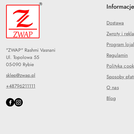
Informacj
Dostawa
Zwroty i rekl
Program loja
"ZWAP" Rashmi Vasnani
Regulamin
Ul. Topolowa 55
05-090 Rybie
Polityka cook
sklep@zwap.pl
Sposoby płat
+48796211111
O nas
Blog