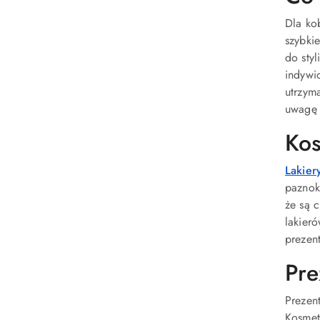
Dla ko
szybki
do sty
indywid
utrzyma
uwagę 
Kos
Lakier
paznok
że są c
lakier
prezen
Pre
Prezent
Kosmety