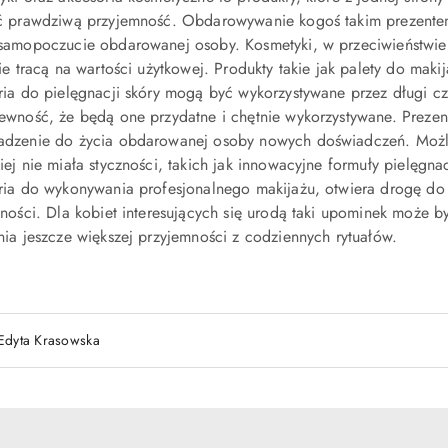
ć prawdziwą przyjemność. Obdarowywanie kogoś takim prezentem 
samopoczucie obdarowanej osoby. Kosmetyki, w przeciwieństwie 
ie tracą na wartości użytkowej. Produkty takie jak palety do maki
ria do pielęgnacji skóry mogą być wykorzystywane przez długi 
ewność, że będą one przydatne i chętnie wykorzystywane. Prezen
dzenie do życia obdarowanej osoby nowych doświadczeń. Możl
iej nie miała styczności, takich jak innowacyjne formuły pielęgn
ria do wykonywania profesjonalnego makijażu, otwiera drogę do 
tności. Dla kobiet interesujących się urodą taki upominek może b
nia jeszcze większej przyjemności z codziennych rytuałów.
Edyta Krasowska