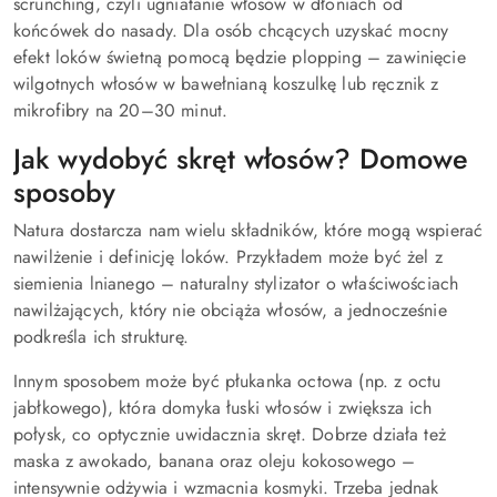
scrunching, czyli ugniatanie włosów w dłoniach od
końcówek do nasady. Dla osób chcących uzyskać mocny
efekt loków świetną pomocą będzie plopping – zawinięcie
wilgotnych włosów w bawełnianą koszulkę lub ręcznik z
mikrofibry na 20–30 minut.
Jak wydobyć skręt włosów? Domowe
sposoby
Natura dostarcza nam wielu składników, które mogą wspierać
nawilżenie i definicję loków. Przykładem może być żel z
siemienia lnianego – naturalny stylizator o właściwościach
nawilżających, który nie obciąża włosów, a jednocześnie
podkreśla ich strukturę.
Innym sposobem może być płukanka octowa (np. z octu
jabłkowego), która domyka łuski włosów i zwiększa ich
połysk, co optycznie uwidacznia skręt. Dobrze działa też
maska z awokado, banana oraz oleju kokosowego –
intensywnie odżywia i wzmacnia kosmyki. Trzeba jednak