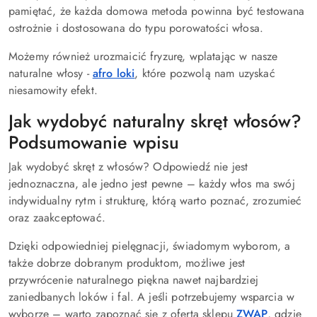
pamiętać, że każda domowa metoda powinna być testowana
ostrożnie i dostosowana do typu porowatości włosa.
Możemy również urozmaicić fryzurę, wplatając w nasze
naturalne włosy -
afro loki
, które pozwolą nam uzyskać
niesamowity efekt.
Jak wydobyć naturalny skręt włosów?
Podsumowanie wpisu
Jak wydobyć skręt z włosów? Odpowiedź nie jest
jednoznaczna, ale jedno jest pewne – każdy włos ma swój
indywidualny rytm i strukturę, którą warto poznać, zrozumieć
oraz zaakceptować.
Dzięki odpowiedniej pielęgnacji, świadomym wyborom, a
także dobrze dobranym produktom, możliwe jest
przywrócenie naturalnego piękna nawet najbardziej
zaniedbanych loków i fal. A jeśli potrzebujemy wsparcia w
wyborze – warto zapoznać się z ofertą sklepu
ZWAP
, gdzie