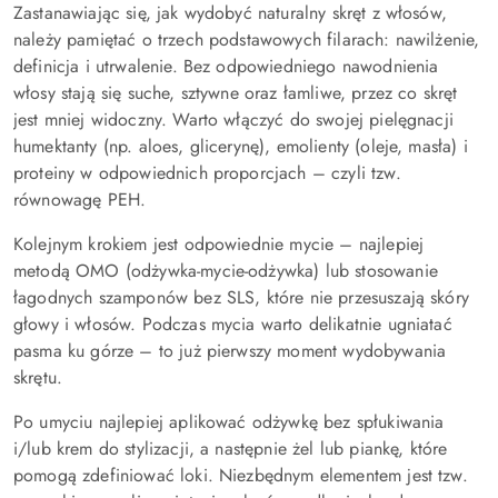
Zastanawiając się, jak wydobyć naturalny skręt z włosów,
należy pamiętać o trzech podstawowych filarach: nawilżenie,
definicja i utrwalenie. Bez odpowiedniego nawodnienia
włosy stają się suche, sztywne oraz łamliwe, przez co skręt
jest mniej widoczny. Warto włączyć do swojej pielęgnacji
humektanty (np. aloes, glicerynę), emolienty (oleje, masła) i
proteiny w odpowiednich proporcjach – czyli tzw.
równowagę PEH.
Kolejnym krokiem jest odpowiednie mycie – najlepiej
metodą OMO (odżywka-mycie-odżywka) lub stosowanie
łagodnych szamponów bez SLS, które nie przesuszają skóry
głowy i włosów. Podczas mycia warto delikatnie ugniatać
pasma ku górze – to już pierwszy moment wydobywania
skrętu.
Po umyciu najlepiej aplikować odżywkę bez spłukiwania
i/lub krem do stylizacji, a następnie żel lub piankę, które
pomogą zdefiniować loki. Niezbędnym elementem jest tzw.