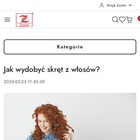
Moje konto
Przejdź do treści głównej
Przejdź do wyszukiwarki
Przejdź do moje konto
Przejdź do menu głównego
Przejdź do stopki
Kategorie
Jak wydobyć skręt z włosów?
2025-05-23 11:45:00