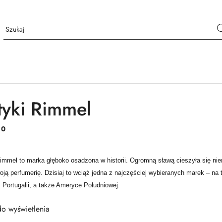
yki Rimmel
:
0
Rimmel to marka głęboko osadzona w historii. Ogromną sławą cieszyła się ni
ją perfumerię. Dzisiaj to wciąż jedna z najczęściej wybieranych marek – na 
, Portugalii, a także Ameryce Południowej.
o wyświetlenia