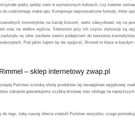
ytrzymałe pudry, palety cieni w wymarzonych kolorach, czy świetne zestaw
je do codziennego make-upu. Komponuje nieprzesadzone formuły, które spraw
ezawodnych kosmetyków na każdą kieszeń, warto zdecydować się na produ
eń oraz na wielkie wyjścia. Stworzone przy ich użyciu stylizacje są wy
 zasłużyła na silne zaufanie swoim podejściem do tworzenia kosmetyków,
zwierzętach. Pod jakim kątem by nie spojrzeć, Rimmel to klasa w każdym c
Rimmel – sklep internetowy zwap.pl
najdą Państwo szeroką ofertę produktów tej niewątpliwie wyjątkowej mark
ństwu zakupów gwarantujemy szybką dostawę oraz obsługę na najwyższym po
 do tego, żeby naszej ofercie znaleźli Państwo wszystko, czego potrzebuj