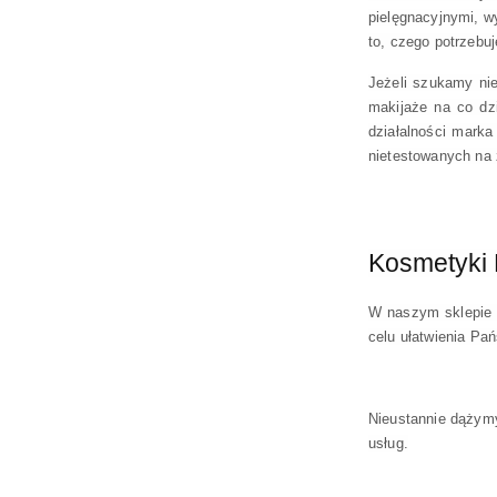
pielęgnacyjnymi, w
to, czego potrzebu
Jeżeli szukamy ni
makijaże na co dzi
działalności marka
nietestowanych na 
Kosmetyki 
W naszym sklepie z
celu ułatwienia Pa
Nieustannie dążymy
usług.