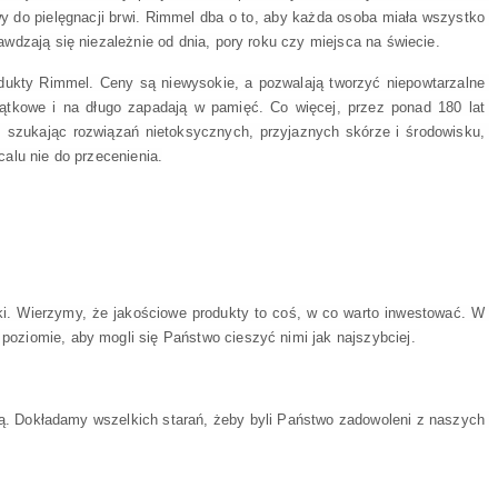
y do pielęgnacji brwi. Rimmel dba o to, aby każda osoba miała wszystko 
dzają się niezależnie od dnia, pory roku czy miejsca na świecie.
kty Rimmel. Ceny są niewysokie, a pozwalają tworzyć niepowtarzalne 
jątkowe i na długo zapadają w pamięć. Co więcej, przez ponad 180 lat 
 szukając rozwiązań nietoksycznych, przyjaznych skórze i środowisku, 
alu nie do przecenienia.
i. Wierzymy, że jakościowe produkty to coś, w co warto inwestować. W 
ziomie, aby mogli się Państwo cieszyć nimi jak najszybciej. 
ą. Dokładamy wszelkich starań, żeby byli Państwo zadowoleni z naszych 