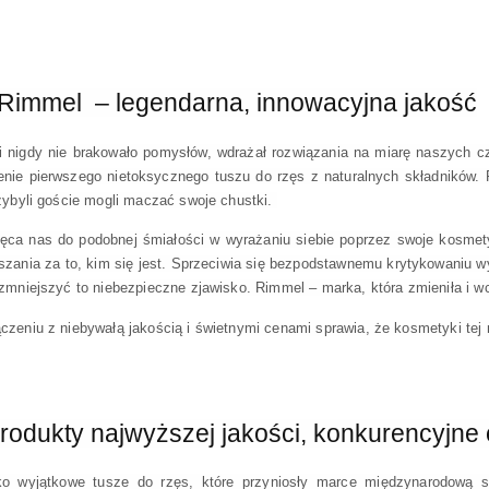
Rimmel  – legendarna, innowacyjna jakość
ki nigdy nie brakowało pomysłów, wdrażał rozwiązania na miarę naszych 
enie pierwszego nietoksycznego tuszu do rzęs z naturalnych składników. 
zybyli goście mogli maczać swoje chustki. 
ęca nas do podobnej śmiałości w wyrażaniu siebie poprzez swoje kosmety
szania za to, kim się jest. Sprzeciwia się bezpodstawnemu krytykowaniu w
 zmniejszyć to niebezpieczne zjawisko. Rimmel – marka, która zmieniła i wc
czeniu z niebywałą jakością i świetnymi cenami sprawia, że kosmetyki tej 
rodukty najwyższej jakości, konkurencyjne
ko wyjątkowe tusze do rzęs, które przyniosły marce międzynarodową s