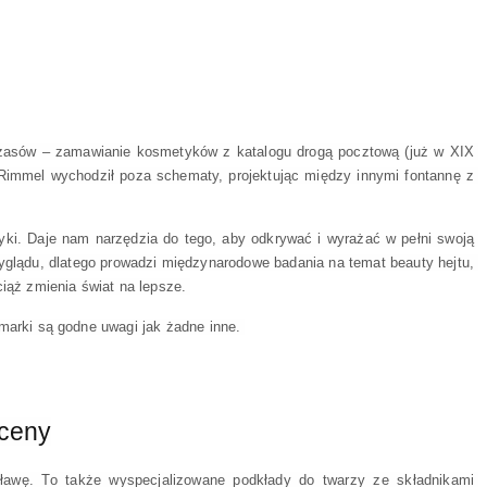
czasów – zamawianie kosmetyków z katalogu drogą pocztową (już w XIX 
Rimmel wychodził poza schematy, projektując między innymi fontannę z 
ki. Daje nam narzędzia do tego, aby odkrywać i wyrażać w pełni swoją 
yglądu, dlatego prowadzi międzynarodowe badania na temat beauty hejtu, 
iąż zmienia świat na lepsze. 
marki są godne uwagi jak żadne inne. 
 ceny
ławę. To także wyspecjalizowane podkłady do twarzy ze składnikami 