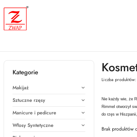
Przejdź do treści głównej
Przejdź do wyszukiwarki
Przejdź do moje konto
Przejdź do menu głównego
Przejdź do stopki
Kosmet
Kategorie
Liczba produktów
Makijaż
Sztuczne rzęsy
Nie każdy wie, że 
Rimmel otworzył swo
Manicure i pedicure
do rzęs w Hiszpanii
Włosy Syntetyczne
Brak produktów d