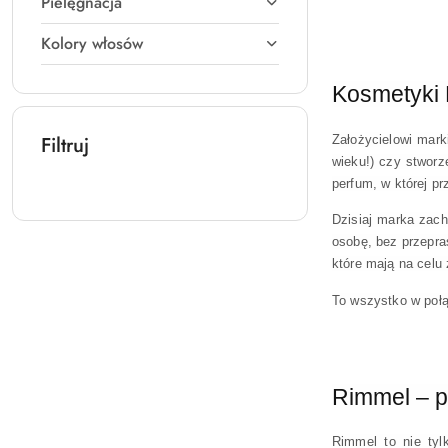
Pielęgnacja
Kolory włosów
Kosmetyki 
Filtruj
Założycielowi mar
wieku!) czy stworz
perfum, w której pr
Dzisiaj marka zach
osobę, bez przepra
które mają na celu
To wszystko w połą
Rimmel – p
Rimmel to nie tyl