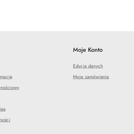
e
Moje Konto
Edycja danych
amacje
Moje zamówienia
lnościowy
ies
ności