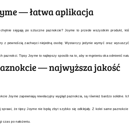
oyme — łatwa aplikacja
ak chętnie sięgają po sztuczne paznokcie? Joyme to przede wszystkim produkt, k
óry z pewnością zachwyci niejedną osobę. Wystarczy jedynie wymyć oraz wysuszyć na
ch paznokci. Tipsy Joyme to najlepszy sposób na to, aby w mgnieniu oka odmienić natu
aznokcie — najwyższa jakość
kcie Joyme zapewniają rewelacyjny wygląd paznokcia, są również bardzo solidne. Ic
j sprawi, że tipsy Joyme nie będą zbyt szybko się odklejały. Z kolei same paznokc
gi czas po nałożeniu.