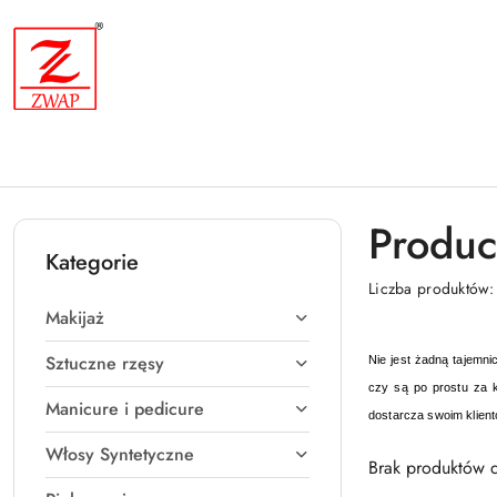
Przejdź do treści głównej
Przejdź do wyszukiwarki
Przejdź do moje konto
Przejdź do menu głównego
Przejdź do stopki
Produc
Kategorie
Liczba produktów
Makijaż
Sztuczne rzęsy
Nie jest żadną tajemni
czy są po prostu za 
Manicure i pedicure
dostarcza swoim klient
Włosy Syntetyczne
Brak produktów d