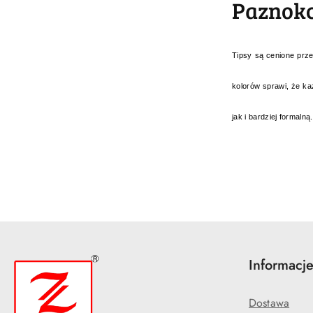
Paznokc
Tipsy są cenione prze
kolorów sprawi, że ka
jak i bardziej formaln
Informacj
Dostawa