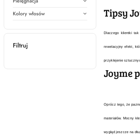
Pielęgnacja
Tipsy J
Kolory włosów
Dlaczego klientki t
Filtruj
rewelacyjny efekt, kt
przyklejenie sztuczny
Joyme p
Oprócz tego, że pazno
materiałów. Mocny kle
wygląd jeszcze na dłu