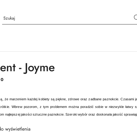
ent - Joyme
:
0
cą, że marzeniem każdej kobiety są piękne, zdrowe oraz zadbane paznokcie. Czasami jed
krótkie. Wbrew pozorom, z tym problemem można poradzić sobie w niezwykle łatwy spo
om najlepszej jakości sztuczne paznokcie. Szeroki wybór oraz doskonała jakość sprawiają, 
o wyświetlenia