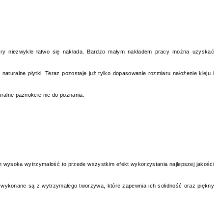
tóry niezwykle łatwo się nakłada. Bardzo małym nakładem pracy można uzyskać
turalne płytki. Teraz pozostaje już tylko dopasowanie rozmiaru nałożenie kleju i
ralne paznokcie nie do poznania.
h wysoka wytrzymałość to przede wszystkim efekt wykorzystania najlepszej jakości
ie wykonane są z wytrzymałego tworzywa, które zapewnia ich solidność oraz piękny